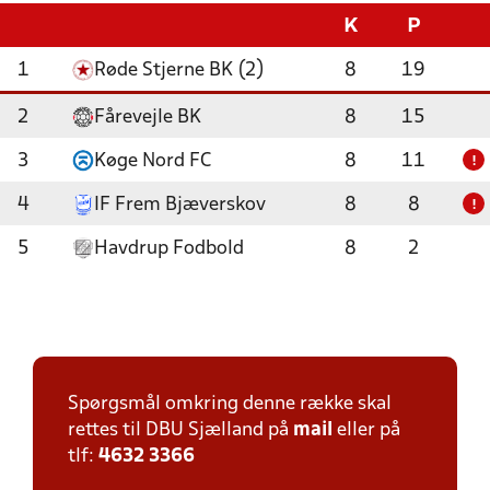
K
P
1
Røde Stjerne BK (2)
8
19
2
Fårevejle BK
8
15
3
Køge Nord FC
8
11
!
4
IF Frem Bjæverskov
8
8
!
5
Havdrup Fodbold
8
2
Spørgsmål omkring denne række skal
rettes til DBU Sjælland på
mail
eller på
tlf:
4632 3366