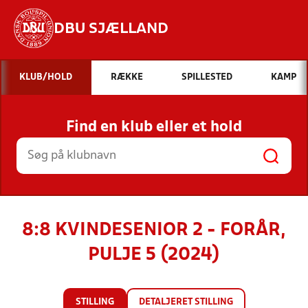
DBU SJÆLLAND
Hvad vil du søge efter?
KLUB/HOLD
RÆKKE
SPILLESTED
KAMP
INDHOLD OG NYHEDER
Find en klub eller et hold
STILLINGER, RESULTATER, KLUBBER OG
HOLD
8:8 KVINDESENIOR 2 - FORÅR,
PULJE 5 (2024)
STILLING
DETALJERET STILLING