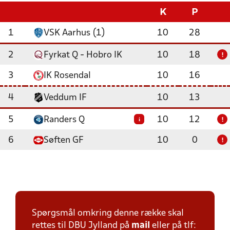
K
P
1
VSK Aarhus (1)
10
28
2
Fyrkat Q - Hobro IK
10
18
!
3
IK Rosendal
10
16
4
Veddum IF
10
13
5
Randers Q
10
12
i
!
6
Søften GF
10
0
!
Spørgsmål omkring denne række skal
rettes til DBU Jylland på
mail
eller på tlf: