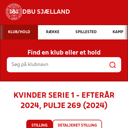
DBU SJÆLLAND
Hvad vil du søge efter?
KLUB/HOLD
RÆKKE
SPILLESTED
KAMP
INDHOLD OG NYHEDER
Find en klub eller et hold
STILLINGER, RESULTATER, KLUBBER OG
HOLD
KVINDER SERIE 1 - EFTERÅR
2024, PULJE 269 (2024)
STILLING
DETALJERET STILLING