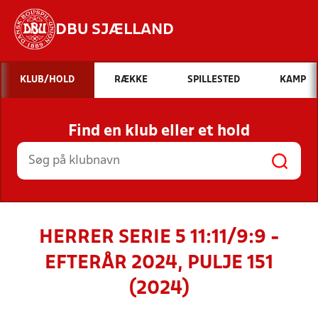
DBU SJÆLLAND
Hvad vil du søge efter?
KLUB/HOLD
RÆKKE
SPILLESTED
KAMP
INDHOLD OG NYHEDER
Find en klub eller et hold
STILLINGER, RESULTATER, KLUBBER OG
HOLD
HERRER SERIE 5 11:11/9:9 -
EFTERÅR 2024, PULJE 151
(2024)