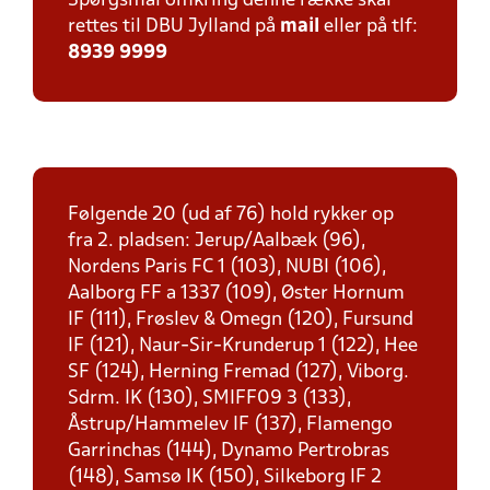
Spørgsmål omkring denne række skal
rettes til DBU Jylland på
mail
eller på tlf:
8939 9999
Følgende 20 (ud af 76) hold rykker op
fra 2. pladsen: Jerup/Aalbæk (96),
Nordens Paris FC 1 (103), NUBI (106),
Aalborg FF a 1337 (109), Øster Hornum
IF (111), Frøslev & Omegn (120), Fursund
IF (121), Naur-Sir-Krunderup 1 (122), Hee
SF (124), Herning Fremad (127), Viborg.
Sdrm. IK (130), SMIFF09 3 (133),
Åstrup/Hammelev IF (137), Flamengo
Garrinchas (144), Dynamo Pertrobras
(148), Samsø IK (150), Silkeborg IF 2