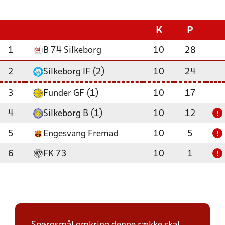
K
P
1
B 74 Silkeborg
10
28
2
Silkeborg IF (2)
10
24
3
Funder GF (1)
10
17
4
Silkeborg B (1)
10
12
!
5
Engesvang Fremad
10
5
!
6
FK 73
10
1
!