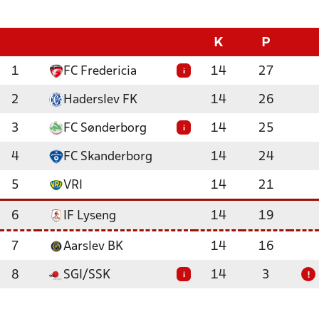
K
P
1
FC Fredericia
14
27
i
2
Haderslev FK
14
26
3
FC Sønderborg
14
25
i
4
FC Skanderborg
14
24
5
VRI
14
21
6
IF Lyseng
14
19
7
Aarslev BK
14
16
8
SGI/SSK
14
3
i
!