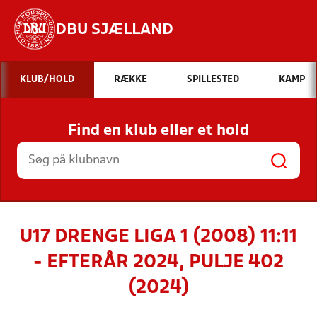
DBU SJÆLLAND
Hvad vil du søge efter?
KLUB/HOLD
RÆKKE
SPILLESTED
KAMP
INDHOLD OG NYHEDER
Find en klub eller et hold
STILLINGER, RESULTATER, KLUBBER OG
HOLD
U17 DRENGE LIGA 1 (2008) 11:11
- EFTERÅR 2024, PULJE 402
(2024)