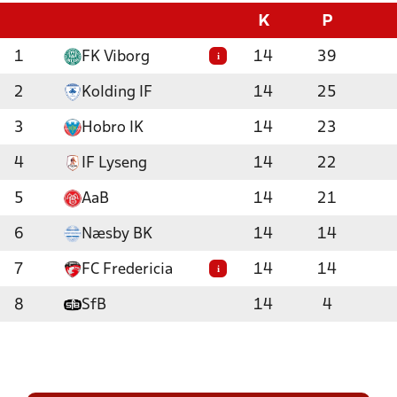
K
P
1
FK Viborg
14
39
i
2
Kolding IF
14
25
3
Hobro IK
14
23
4
IF Lyseng
14
22
5
AaB
14
21
6
Næsby BK
14
14
7
FC Fredericia
14
14
i
8
SfB
14
4