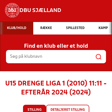
DBU SJÆLLAND
Hvad vil du søge efter?
KLUB/HOLD
RÆKKE
SPILLESTED
KAMP
INDHOLD OG NYHEDER
Find en klub eller et hold
STILLINGER, RESULTATER, KLUBBER OG
HOLD
U15 DRENGE LIGA 1 (2010) 11:11 -
EFTERÅR 2024 (2024)
STILLING
DETALJERET STILLING