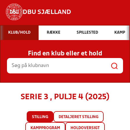
DBU SJÆLLAND
Hvad vil du søge efter?
KLUB/HOLD
RÆKKE
SPILLESTED
KAMP
INDHOLD OG NYHEDER
Find en klub eller et hold
STILLINGER, RESULTATER, KLUBBER OG
HOLD
SERIE 3 , PULJE 4 (2025)
STILLING
DETALJERET STILLING
KAMPPROGRAM
HOLDOVERSIGT