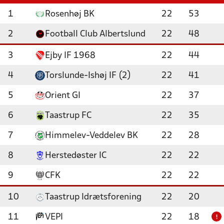
1
Rosenhøj BK
22
53
2
Football Club Albertslund
22
48
3
Ejby IF 1968
22
44
4
Torslunde-Ishøj IF (2)
22
41
5
Orient GI
22
37
6
Taastrup FC
22
35
7
Himmelev-Veddelev BK
22
28
8
Herstedøster IC
22
22
9
CFK
22
22
10
Taastrup Idrætsforening
22
20
11
VEPI
22
18
!