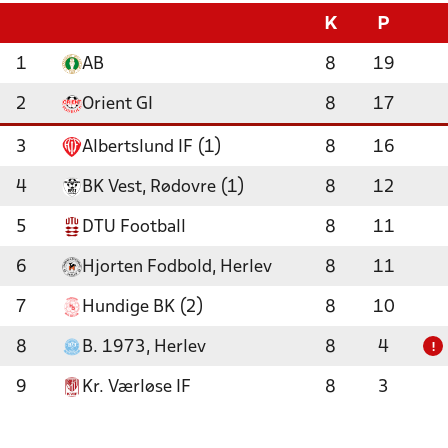
K
P
1
AB
8
19
2
Orient GI
8
17
3
Albertslund IF (1)
8
16
4
BK Vest, Rødovre (1)
8
12
5
DTU Football
8
11
6
Hjorten Fodbold, Herlev
8
11
7
Hundige BK (2)
8
10
8
B. 1973, Herlev
8
4
!
9
Kr. Værløse IF
8
3