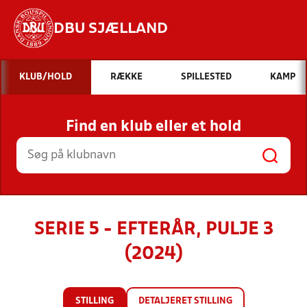
DBU SJÆLLAND
Hvad vil du søge efter?
KLUB/HOLD
RÆKKE
SPILLESTED
KAMP
INDHOLD OG NYHEDER
Find en klub eller et hold
STILLINGER, RESULTATER, KLUBBER OG
HOLD
SERIE 5 - EFTERÅR, PULJE 3
(2024)
STILLING
DETALJERET STILLING