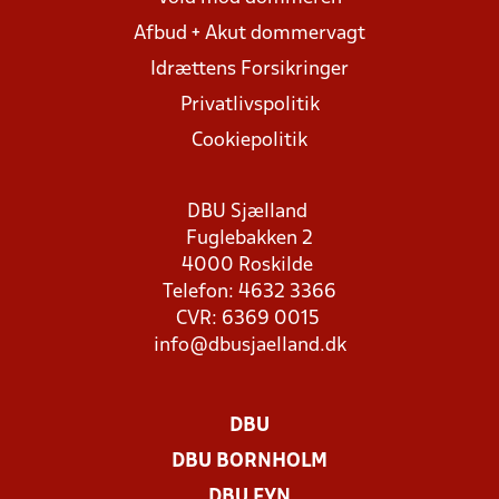
Afbud + Akut dommervagt
Idrættens Forsikringer
Privatlivspolitik
Cookiepolitik
DBU Sjælland
Fuglebakken 2
4000 Roskilde
Telefon: 4632 3366
CVR: 6369 0015
info@dbusjaelland.dk
DBU
DBU BORNHOLM
DBU FYN