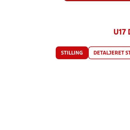
U17 
STILLING
DETALJERET S