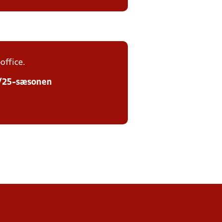
office.
24/25-sæsonen