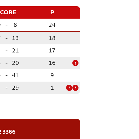
SCORE
P
9
-
8
24
7
-
13
18
3
-
21
17
5
-
20
16
!
4
-
41
9
-
29
1
!
!
2 3366