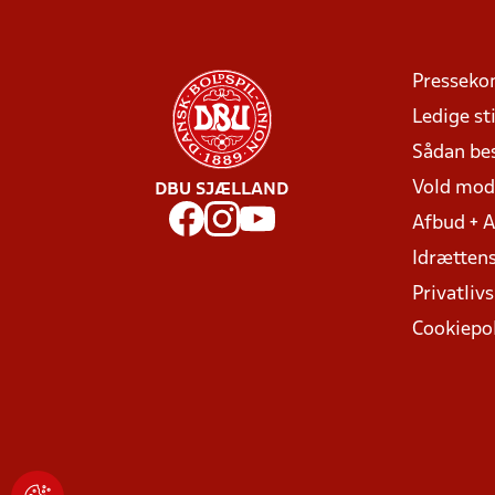
Presseko
Ledige sti
Sådan be
Vold mo
DBU SJÆLLAND
Afbud + 
Idrættens
Privatlivs
Cookiepol