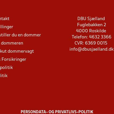
ntakt
DBU Sjælland
Fuglebakken 2
llinger
4000 Roskilde
stiller du en dommer
Telefon: 4632 3366
d dommeren
CVR: 6369 0015
info@dbusjaelland.dk
Akut dommervagt
 Forsikringer
politik
itik
PERSONDATA- OG PRIVATLIVS-POLITIK