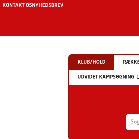
KONTAKT OS
NYHEDSBREV
KLUB/HOLD
RÆKK
UDVIDET KAMPSØGNING