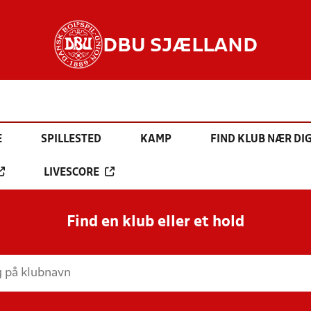
DBU SJÆLLAND
E
SPILLESTED
KAMP
FIND KLUB NÆR DI
LIVESCORE
Find en klub eller et hold