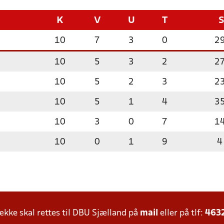
K
V
U
T
10
7
3
0
2
10
5
3
2
2
10
5
2
3
2
10
5
1
4
3
10
3
0
7
1
10
0
1
9
4
ke skal rettes til DBU Sjælland på
mail
eller på tlf:
463