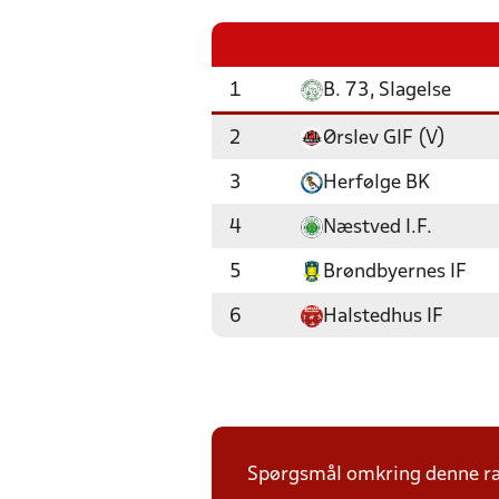
1
B. 73, Slagelse
2
Ørslev GIF (V)
3
Herfølge BK
4
Næstved I.F.
5
Brøndbyernes IF
6
Halstedhus IF
Spørgsmål omkring denne ræk