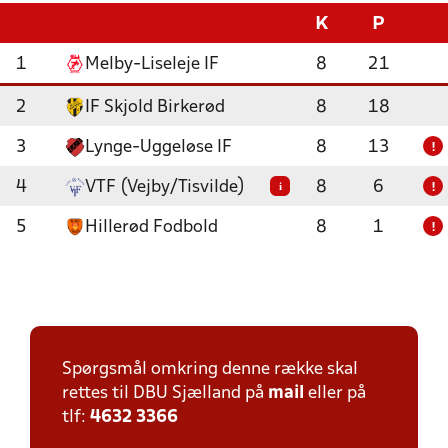
K
P
1
Melby-Liseleje IF
8
21
2
IF Skjold Birkerød
8
18
3
Lynge-Uggeløse IF
8
13
!
4
VTF (Vejby/Tisvilde)
8
6
i
!
5
Hillerød Fodbold
8
1
!
Spørgsmål omkring denne række skal
rettes til DBU Sjælland på
mail
eller på
tlf:
4632 3366