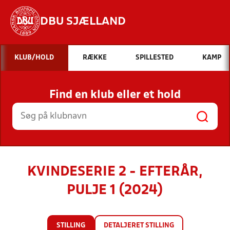
DBU SJÆLLAND
Hvad vil du søge efter?
KLUB/HOLD
RÆKKE
SPILLESTED
KAMP
INDHOLD OG NYHEDER
Find en klub eller et hold
STILLINGER, RESULTATER, KLUBBER OG
HOLD
KVINDESERIE 2 - EFTERÅR,
PULJE 1 (2024)
STILLING
DETALJERET STILLING