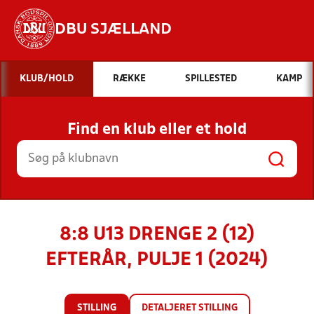
DBU SJÆLLAND
Hvad vil du søge efter?
KLUB/HOLD
RÆKKE
SPILLESTED
KAMP
INDHOLD OG NYHEDER
Find en klub eller et hold
STILLINGER, RESULTATER, KLUBBER OG
HOLD
8:8 U13 DRENGE 2 (12)
EFTERÅR, PULJE 1 (2024)
STILLING
DETALJERET STILLING