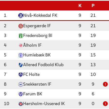
K
P
1
Nivå-Kokkedal FK
9
21
2
Espergærde IF
9
21
3
Fredensborg BI
9
19
4
Ålholm IF
9
19
5
Humlebæk BK
9
15
6
Allerød Fodbold Klub
9
13
7
FC Holte
9
10
8
Snekkersten IF
9
9
!
9
Farum BK
9
6
10
Hørsholm-Usserød IK
9
0
!