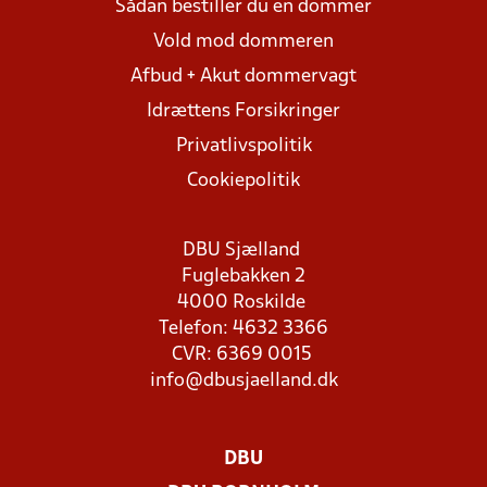
Sådan bestiller du en dommer
Vold mod dommeren
Afbud + Akut dommervagt
Idrættens Forsikringer
Privatlivspolitik
Cookiepolitik
DBU Sjælland
Fuglebakken 2
4000 Roskilde
Telefon: 4632 3366
CVR: 6369 0015
info@dbusjaelland.dk
DBU