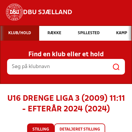
DBU SJÆLLAND
Hvad vil du søge efter?
KLUB/HOLD
RÆKKE
SPILLESTED
KAMP
INDHOLD OG NYHEDER
Find en klub eller et hold
STILLINGER, RESULTATER, KLUBBER OG
HOLD
U16 DRENGE LIGA 3 (2009) 11:11
- EFTERÅR 2024 (2024)
STILLING
DETALJERET STILLING