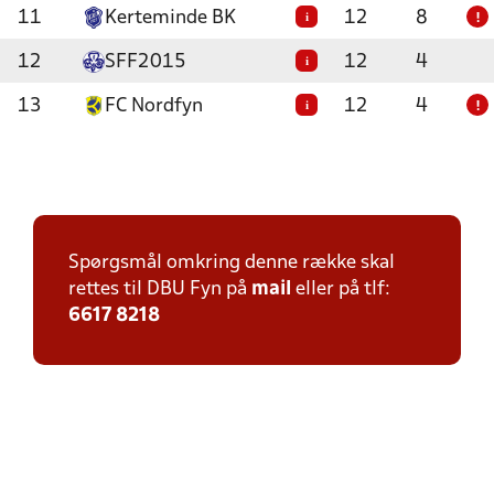
11
Kerteminde BK
12
8
i
!
12
SFF2015
12
4
i
13
FC Nordfyn
12
4
i
!
Spørgsmål omkring denne række skal
rettes til DBU Fyn på
mail
eller på tlf:
6617 8218