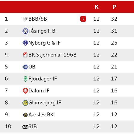
K
P
1
BBB/SB
12
32
i
2
Tåsinge f. B.
12
31
3
Nyborg G & IF
12
25
4
BK Stjernen af 1968
12
22
5
OB
12
21
6
Fjordager IF
12
17
7
Dalum IF
12
16
8
Glamsbjerg IF
12
16
9
Aarslev BK
12
12
10
SfB
12
12