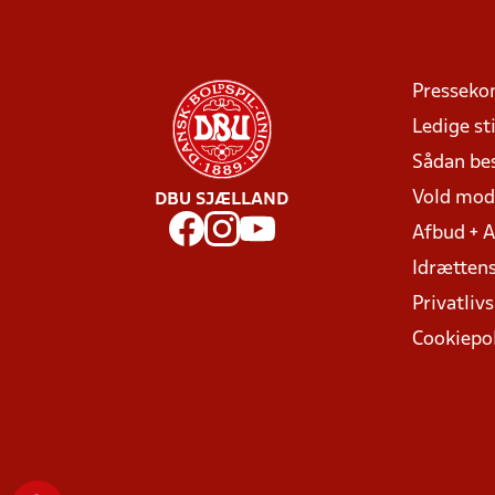
Presseko
Ledige sti
Sådan be
Vold mo
DBU SJÆLLAND
Afbud + 
Idrættens
Privatlivs
Cookiepol