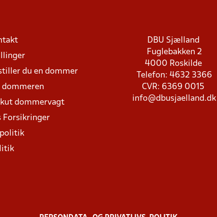
ntakt
DBU Sjælland
Fuglebakken 2
llinger
4000 Roskilde
stiller du en dommer
Telefon: 4632 3366
d dommeren
CVR: 6369 0015
info@dbusjaelland.dk
Akut dommervagt
 Forsikringer
politik
itik