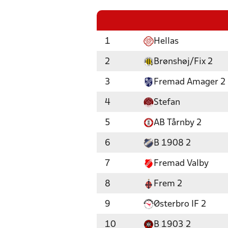
1
Hellas
2
Brønshøj/Fix 2
3
Fremad Amager 2
4
Stefan
5
AB Tårnby 2
6
B 1908 2
7
Fremad Valby
8
Frem 2
9
Østerbro IF 2
10
B 1903 2