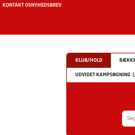
KONTAKT OS
NYHEDSBREV
KLUB/HOLD
RÆKK
UDVIDET KAMPSØGNING