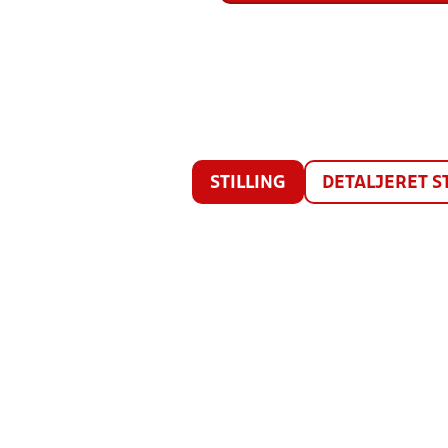
STILLING
DETALJERET S