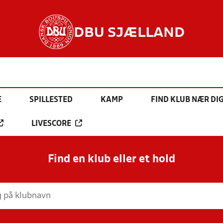
DBU SJÆLLAND
E
SPILLESTED
KAMP
FIND KLUB NÆR DI
LIVESCORE
Find en klub eller et hold