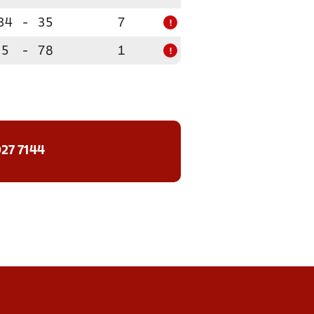
34
-
35
7
!
5
-
78
1
!
27 7144