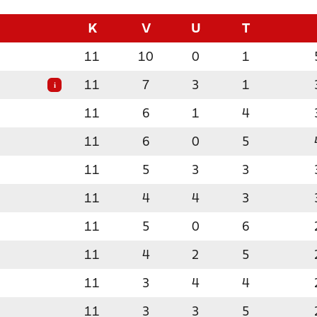
K
V
U
T
11
10
0
1
11
7
3
1
i
11
6
1
4
11
6
0
5
11
5
3
3
11
4
4
3
11
5
0
6
11
4
2
5
11
3
4
4
11
3
3
5