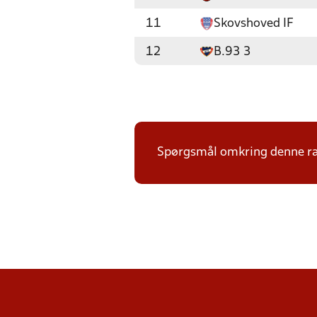
11
Skovshoved IF
12
B.93 3
Spørgsmål omkring denne ræ