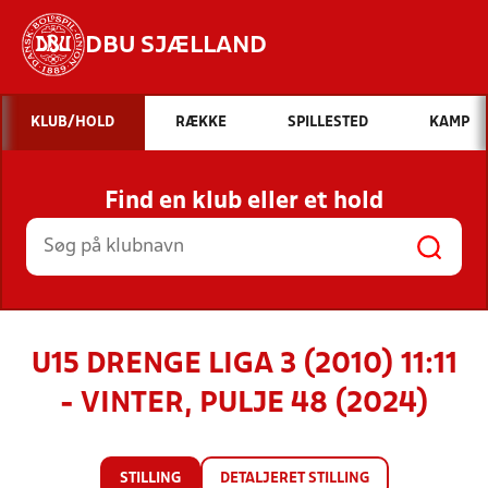
DBU SJÆLLAND
Hvad vil du søge efter?
KLUB/HOLD
RÆKKE
SPILLESTED
KAMP
INDHOLD OG NYHEDER
Find en klub eller et hold
STILLINGER, RESULTATER, KLUBBER OG
HOLD
U15 DRENGE LIGA 3 (2010) 11:11
- VINTER, PULJE 48 (2024)
STILLING
DETALJERET STILLING