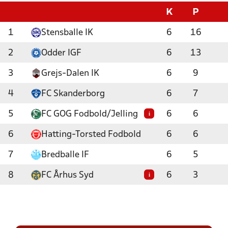
K
P
1
Stensballe IK
6
16
2
Odder IGF
6
13
3
Grejs-Dalen IK
6
9
4
FC Skanderborg
6
7
5
FC GOG Fodbold/Jelling
6
6
i
6
Hatting-Torsted Fodbold
6
6
7
Bredballe IF
6
5
8
FC Århus Syd
6
3
i