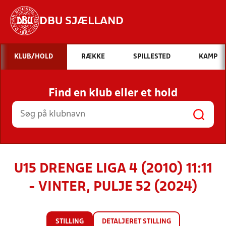
DBU SJÆLLAND
Hvad vil du søge efter?
KLUB/HOLD
RÆKKE
SPILLESTED
KAMP
INDHOLD OG NYHEDER
Find en klub eller et hold
STILLINGER, RESULTATER, KLUBBER OG
HOLD
U15 DRENGE LIGA 4 (2010) 11:11
- VINTER, PULJE 52 (2024)
STILLING
DETALJERET STILLING