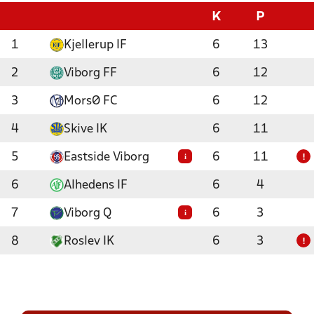
K
P
1
Kjellerup IF
6
13
2
Viborg FF
6
12
3
MorsØ FC
6
12
4
Skive IK
6
11
5
Eastside Viborg
6
11
i
!
6
Alhedens IF
6
4
7
Viborg Q
6
3
i
8
Roslev IK
6
3
!