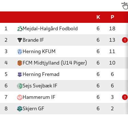
K
P
1
Mejdal-Halgård Fodbold
6
18
2
Brande IF
6
13
!
3
Herning KFUM
6
11
4
FCM Midtjylland (U14 Piger)
6
10
5
Herning Fremad
6
6
6
Sejs Svejbæk IF
6
6
7
Hammerum IF
6
3
!
8
Skjern GF
6
2