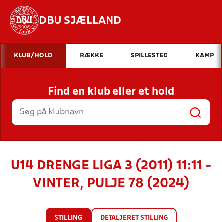
DBU SJÆLLAND
Hvad vil du søge efter?
KLUB/HOLD
RÆKKE
SPILLESTED
KAMP
INDHOLD OG NYHEDER
Find en klub eller et hold
STILLINGER, RESULTATER, KLUBBER OG
HOLD
U14 DRENGE LIGA 3 (2011) 11:11 -
VINTER, PULJE 78 (2024)
STILLING
DETALJERET STILLING