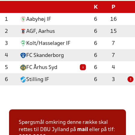
K
P
1
Aabyhøj IF
6
16
2
AGF, Aarhus
6
15
3
Kolt/Hasselager IF
6
7
4
FC Skanderborg
6
7
5
FC Århus Syd
6
4
i
6
Stilling IF
6
3
!
Spørgsmål omkring denne række skal
rettes til DBU Jylland på
mail
eller på tlf: