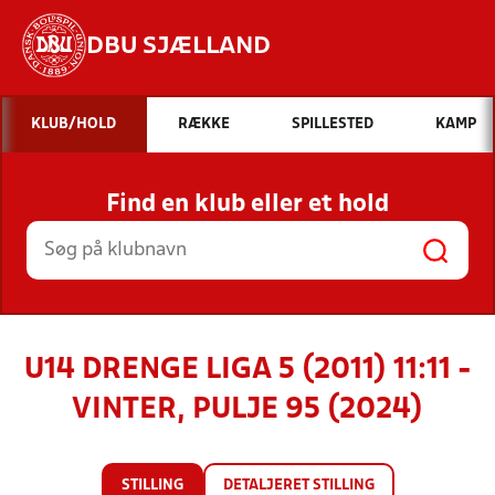
DBU SJÆLLAND
Hvad vil du søge efter?
KLUB/HOLD
RÆKKE
SPILLESTED
KAMP
INDHOLD OG NYHEDER
Find en klub eller et hold
STILLINGER, RESULTATER, KLUBBER OG
HOLD
U14 DRENGE LIGA 5 (2011) 11:11 -
VINTER, PULJE 95 (2024)
STILLING
DETALJERET STILLING