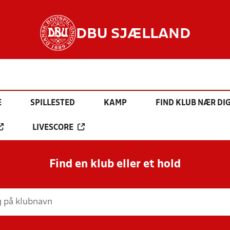
DBU SJÆLLAND
E
SPILLESTED
KAMP
FIND KLUB NÆR DI
LIVESCORE
Find en klub eller et hold