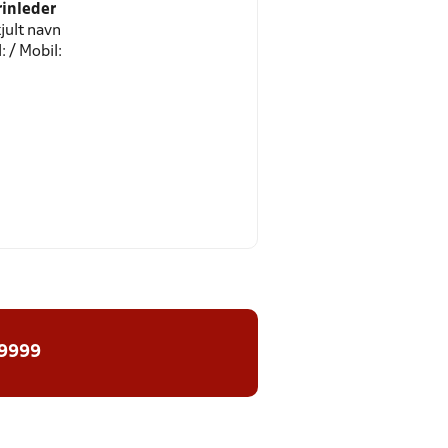
rinleder
jult navn
l: / Mobil:
 9999