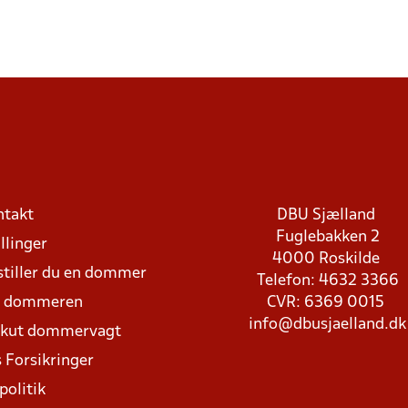
ntakt
DBU Sjælland
Fuglebakken 2
llinger
4000 Roskilde
stiller du en dommer
Telefon: 4632 3366
d dommeren
CVR: 6369 0015
info@dbusjaelland.dk
Akut dommervagt
 Forsikringer
politik