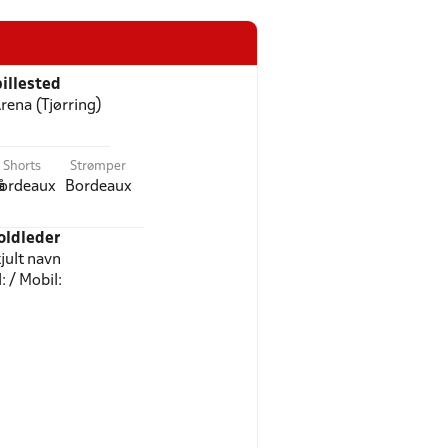
illested
rena (Tjørring)
Shorts
Strømper
å
ordeaux
Bordeaux
oldleder
jult navn
l: / Mobil: