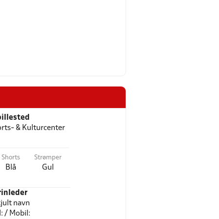
illested
orts- & Kulturcenter
Shorts
Strømper
Blå
Gul
rinleder
jult navn
l: / Mobil: