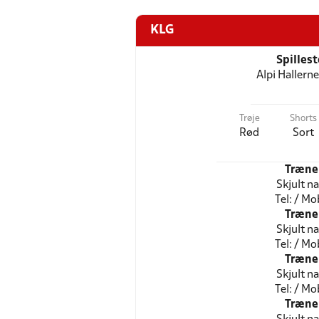
KLG
Spilles
Alpi Hallerne
Trøje
Shorts
Rød
Sort
Træne
Skjult n
Tel: / Mob
Træne
Skjult n
Tel: / Mob
Træne
Skjult n
Tel: / Mob
Træne