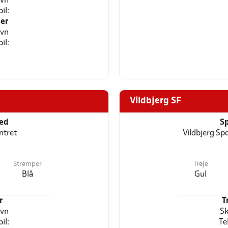
avn
il:
er
avn
il:
Vildbjerg SF
ted
Sp
ntret
Vildbjerg Sp
Strømper
Trøje
Blå
Gul
r
T
avn
Sk
il:
Te