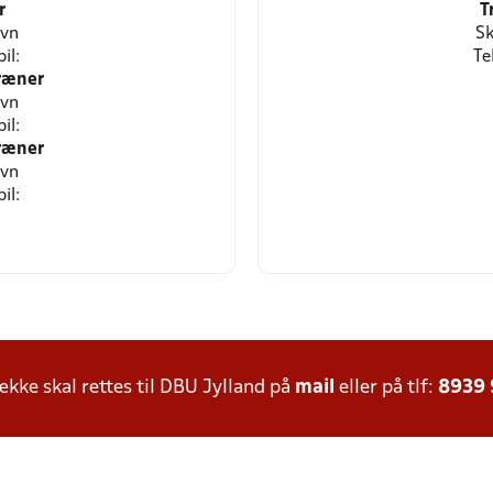
r
T
avn
Sk
il:
Te
ræner
avn
il:
ræner
avn
il:
ke skal rettes til DBU Jylland på
mail
eller på tlf:
8939