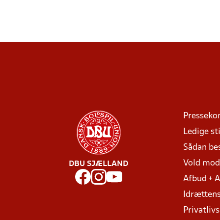
Presseko
Ledige sti
Sådan be
Vold mo
DBU SJÆLLAND
Afbud + 
Idrættens
Privatlivs