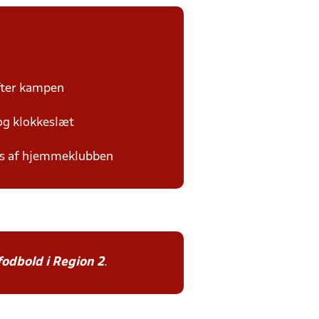
efter kampen
 og klokkeslæt
des af hjemmeklubben
fodbold i Region 2
.