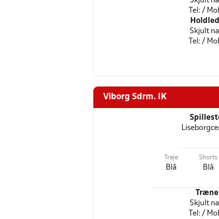
Skjult n
Tel: / Mob
Holdled
Skjult n
Tel: / Mob
Viborg Sdrm. IK
Spilles
Liseborgce
Trøje
Shorts
Blå
Blå
Træne
Skjult n
Tel: / Mob