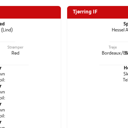
Tjørring IF
ted
Sp
 (Lind)
Hessel A
Strømper
Trøje
Rød
Bordeaux/Bl
B
r
H
avn
Sk
il:
Te
r
avn
il:
r
avn
il:
r