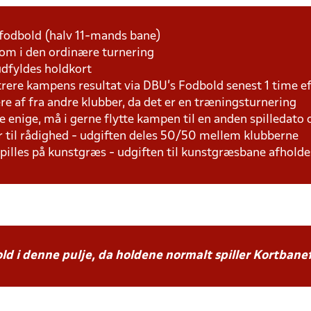
fodbold (halv 11-mands bane)
som i den ordinære turnering
udfyldes holdkort
trere kampens resultat via DBU's Fodbold senest 1 time 
lere af fra andre klubber, da det er en træningsturnering
e enige, må i gerne flytte kampen til en anden spilledato
r til rådighed - udgiften deles 50/50 mellem klubberne
 spilles på kunstgræs - udgiften til kunstgræsbane afhol
ld i denne pulje, da holdene normalt spiller Kortbane