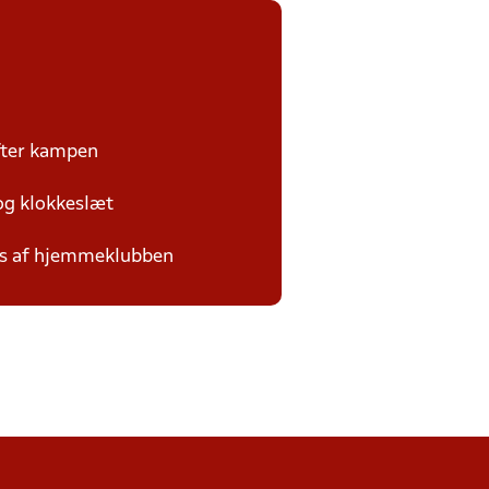
efter kampen
 og klokkeslæt
des af hjemmeklubben