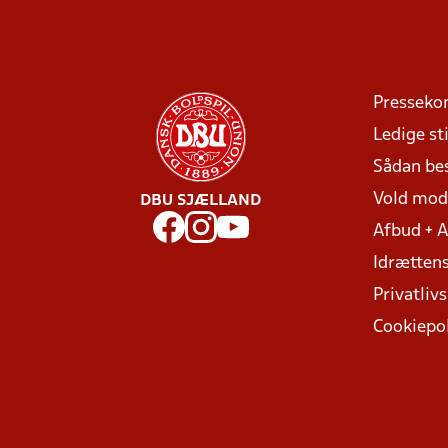
Presseko
Ledige sti
Sådan be
Vold mo
DBU SJÆLLAND
Afbud + 
Idrættens
Privatlivs
Cookiepol