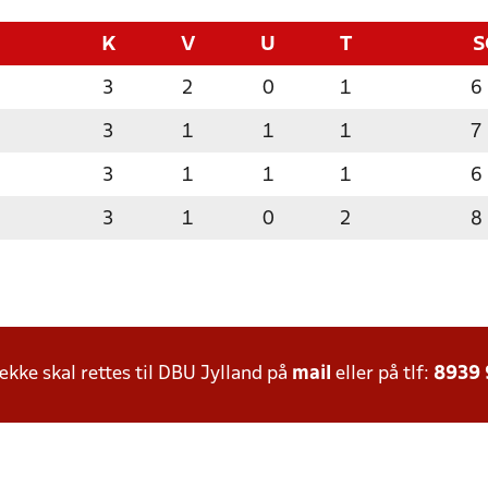
K
V
U
T
S
3
2
0
1
6
3
1
1
1
7
3
1
1
1
6
3
1
0
2
8
ke skal rettes til DBU Jylland på
mail
eller på tlf:
8939