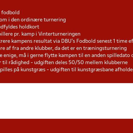
1 fodbold
som i den ordinære turnering
udfyldes holdkort
pillere pr. kamp i Vinterturneringen
trere kampens resultat via DBU's Fodbold senest 1 time 
lere af fra andre klubber, da det er en træningsturnering
e enige, må i gerne flytte kampen til en anden spilledato
r til rådighed - udgiften deles 50/50 mellem klubberne
 spilles på kunstgræs - udgiften til kunstgræsbane afhol