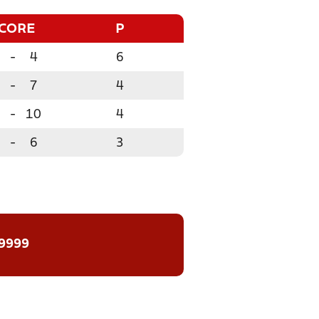
CORE
P
-
4
6
-
7
4
-
10
4
-
6
3
 9999