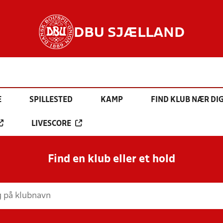
DBU SJÆLLAND
E
SPILLESTED
KAMP
FIND KLUB NÆR DI
LIVESCORE
Find en klub eller et hold