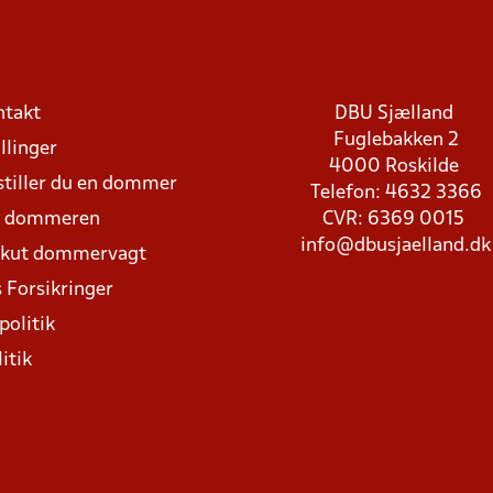
ntakt
DBU Sjælland
Fuglebakken 2
llinger
4000 Roskilde
stiller du en dommer
Telefon: 4632 3366
d dommeren
CVR: 6369 0015
info@dbusjaelland.dk
Akut dommervagt
 Forsikringer
politik
itik