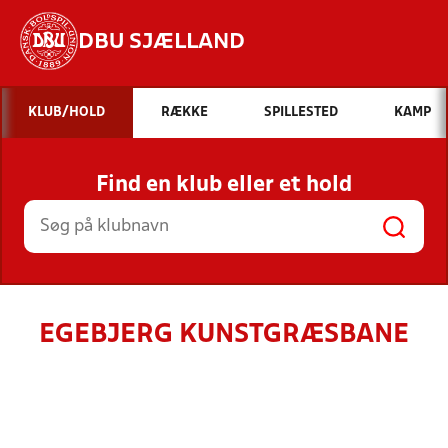
DBU SJÆLLAND
Hvad vil du søge efter?
KLUB/HOLD
RÆKKE
SPILLESTED
KAMP
INDHOLD OG NYHEDER
Find en klub eller et hold
STILLINGER, RESULTATER, KLUBBER OG
HOLD
EGEBJERG KUNSTGRÆSBANE