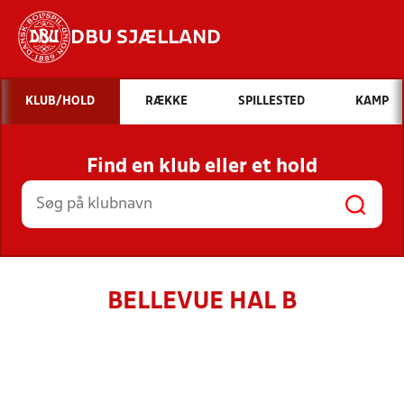
DBU SJÆLLAND
Hvad vil du søge efter?
KLUB/HOLD
RÆKKE
SPILLESTED
KAMP
INDHOLD OG NYHEDER
Find en klub eller et hold
STILLINGER, RESULTATER, KLUBBER OG
HOLD
BELLEVUE HAL B