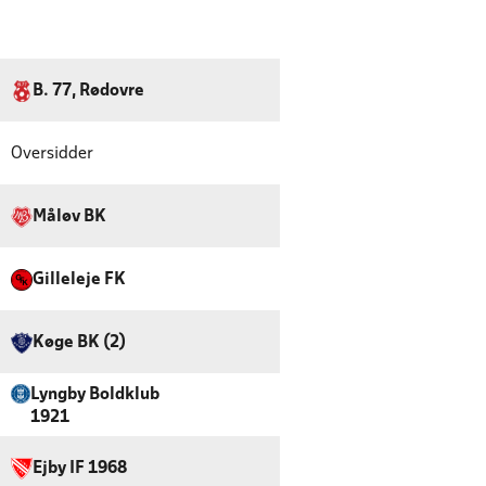
B. 77, Rødovre
Oversidder
Måløv BK
Gilleleje FK
Køge BK (2)
Lyngby Boldklub
1921
Ejby IF 1968