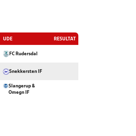
UDE
RESULTAT
FC Rudersdal
Snekkersten IF
Slangerup &
Omegn IF