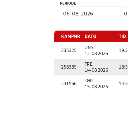
PERIODE
KAMPNR
DATO
TID
ONS.
235325
19:3
12-08 2026
FRE.
258385
18:3
14-08 2026
LØR.
231466
14:3
15-08 2026