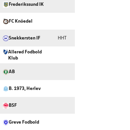
Frederikssund IK
FC Knöedel
Snekkersten IF
HHT
Allerød Fodbold
Klub
AB
B. 1973, Herlev
BSF
Greve Fodbold