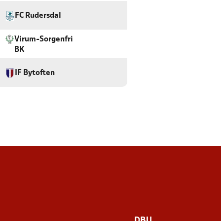
FC Rudersdal
Virum-Sorgenfri
BK
IF Bytoften
DBU