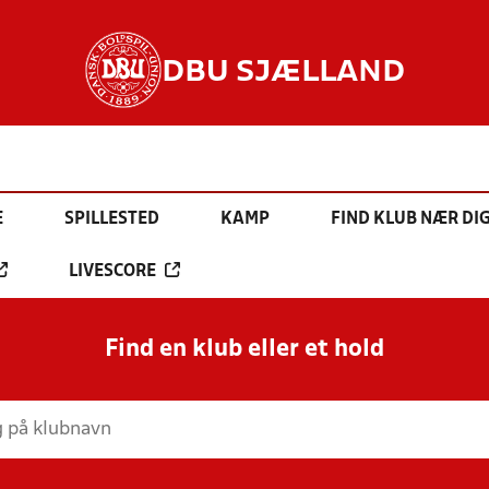
DBU SJÆLLAND
E
SPILLESTED
KAMP
FIND KLUB NÆR DI
LIVESCORE
Find en klub eller et hold