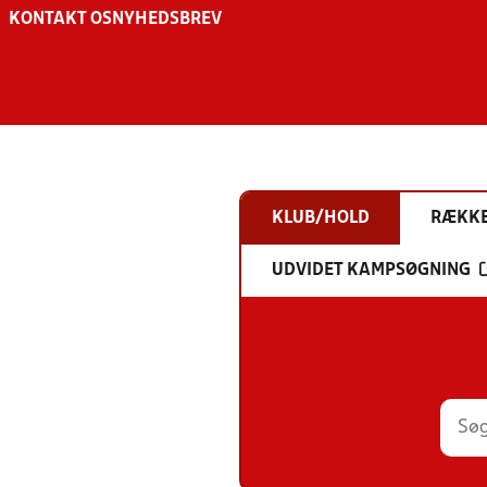
KONTAKT OS
NYHEDSBREV
KLUB/HOLD
RÆKK
UDVIDET KAMPSØGNING