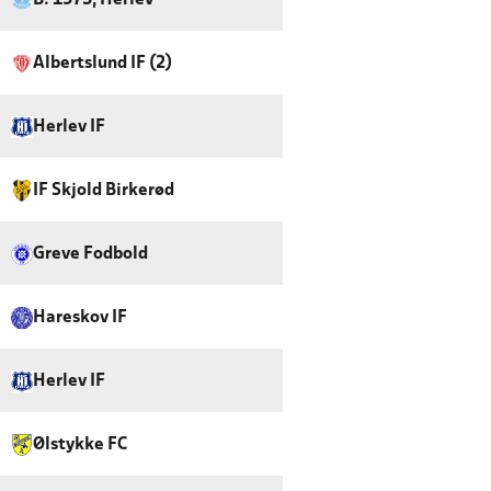
B. 1973, Herlev
Albertslund IF (2)
Herlev IF
IF Skjold Birkerød
Greve Fodbold
Hareskov IF
Herlev IF
Ølstykke FC