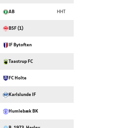
AB
HHT
BSF (1)
IF Bytoften
Taastrup FC
FC Holte
Karlslunde IF
Humlebæk BK