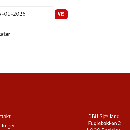
VIS
tater
ntakt
DBU Sjælland
Fuglebakken 2
llinger