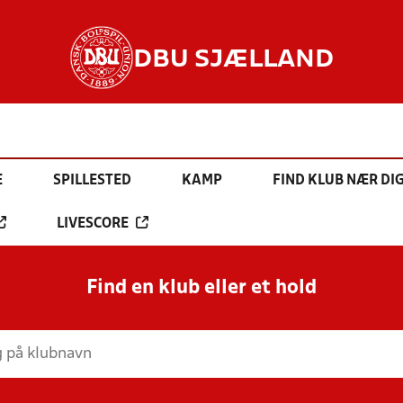
DBU SJÆLLAND
E
SPILLESTED
KAMP
FIND KLUB NÆR DI
LIVESCORE
Find en klub eller et hold