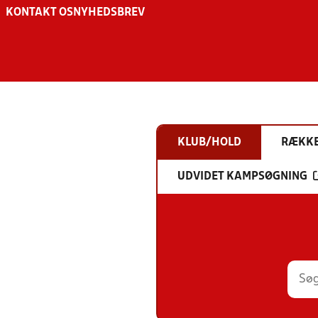
KONTAKT OS
NYHEDSBREV
KLUB/HOLD
RÆKK
UDVIDET KAMPSØGNING