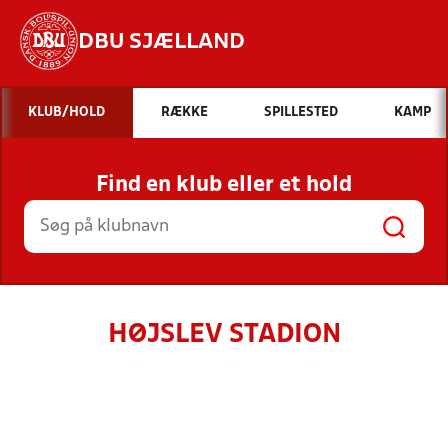
DBU SJÆLLAND
Hvad vil du søge efter?
KLUB/HOLD
RÆKKE
SPILLESTED
KAMP
INDHOLD OG NYHEDER
Find en klub eller et hold
STILLINGER, RESULTATER, KLUBBER OG
HOLD
HØJSLEV STADION