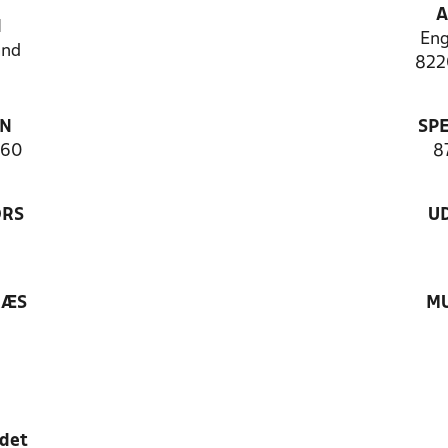
A
N
Eng
and
822
ON
SP
 60
87
ØRS
U
RÆS
MU
edet