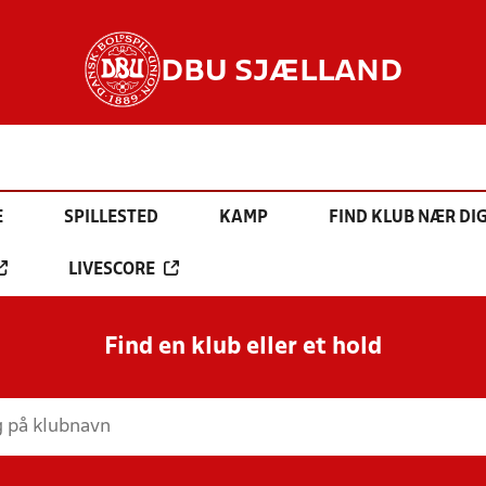
DBU SJÆLLAND
E
SPILLESTED
KAMP
FIND KLUB NÆR DI
LIVESCORE
Find en klub eller et hold