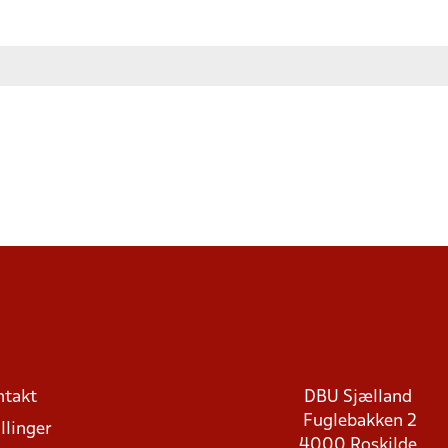
ntakt
DBU Sjælland
Fuglebakken 2
llinger
4000 Roskilde