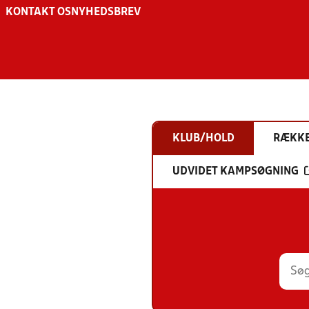
KONTAKT OS
NYHEDSBREV
KLUB/HOLD
RÆKK
UDVIDET KAMPSØGNING