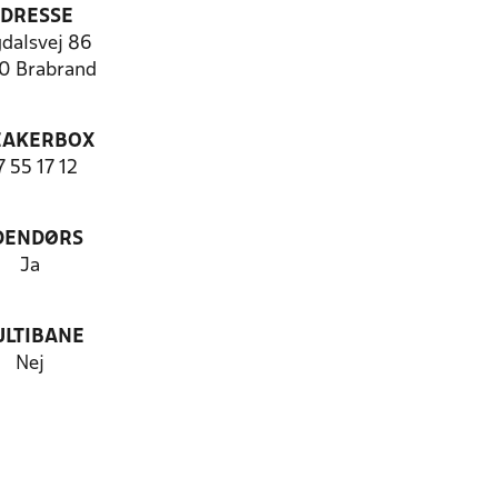
DRESSE
dalsvej 86
0 Brabrand
EAKERBOX
 55 17 12
DENDØRS
Ja
LTIBANE
Nej