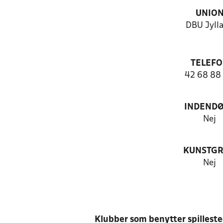
UNIO
DBU Jyll
TELEF
42 68 88
INDEND
Nej
KUNSTG
Nej
Klubber som benytter spillest