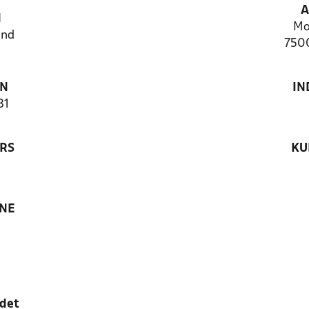
A
N
Mo
and
7500
ON
IN
31
RS
KU
ANE
edet