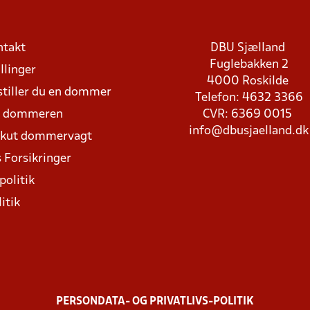
ntakt
DBU Sjælland
Fuglebakken 2
llinger
4000 Roskilde
stiller du en dommer
Telefon: 4632 3366
d dommeren
CVR: 6369 0015
info@dbusjaelland.dk
Akut dommervagt
 Forsikringer
politik
itik
PERSONDATA- OG PRIVATLIVS-POLITIK