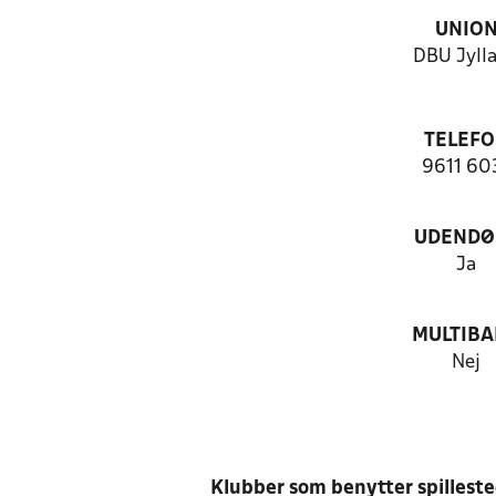
UNIO
DBU Jyll
TELEF
9611 60
UDENDØ
Ja
MULTIB
Nej
Klubber som benytter spillest