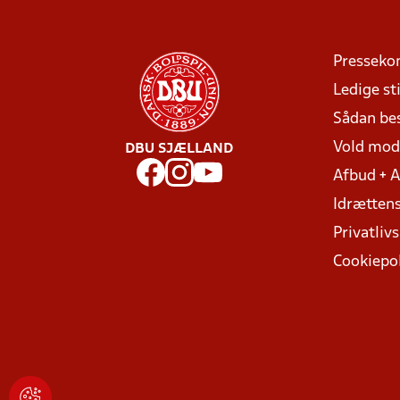
Presseko
Ledige sti
Sådan be
Vold mo
DBU SJÆLLAND
Afbud + 
Idrættens
Privatlivs
Cookiepol