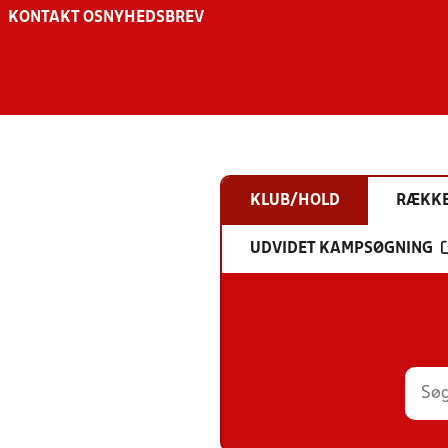
KONTAKT OS
NYHEDSBREV
KLUB/HOLD
RÆKK
UDVIDET KAMPSØGNING