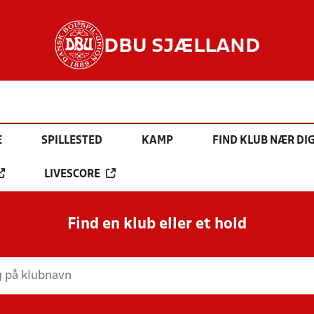
DBU SJÆLLAND
E
SPILLESTED
KAMP
FIND KLUB NÆR DI
LIVESCORE
Find en klub eller et hold