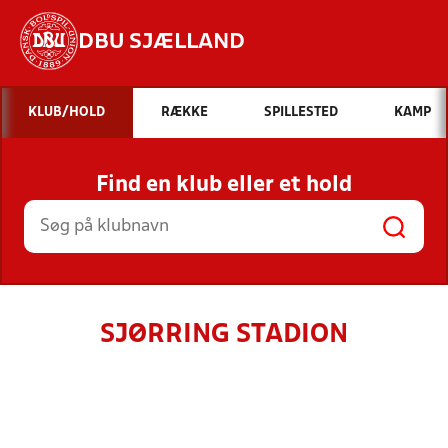
DBU SJÆLLAND
Hvad vil du søge efter?
KLUB/HOLD
RÆKKE
SPILLESTED
KAMP
INDHOLD OG NYHEDER
Find en klub eller et hold
STILLINGER, RESULTATER, KLUBBER OG
HOLD
SJØRRING STADION