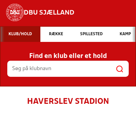
DBU SJÆLLAND
Hvad vil du søge efter?
KLUB/HOLD
RÆKKE
SPILLESTED
KAMP
INDHOLD OG NYHEDER
Find en klub eller et hold
STILLINGER, RESULTATER, KLUBBER OG
HOLD
HAVERSLEV STADION