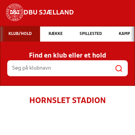
DBU SJÆLLAND
Hvad vil du søge efter?
KLUB/HOLD
RÆKKE
SPILLESTED
KAMP
INDHOLD OG NYHEDER
Find en klub eller et hold
STILLINGER, RESULTATER, KLUBBER OG
HOLD
HORNSLET STADION