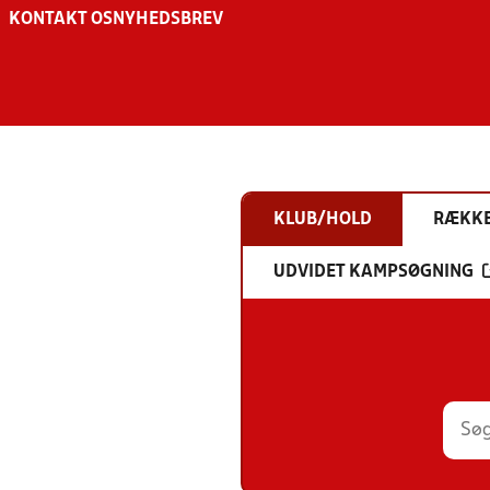
KONTAKT OS
NYHEDSBREV
KLUB/HOLD
RÆKK
UDVIDET KAMPSØGNING