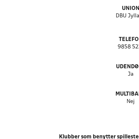
UNIO
DBU Jyll
TELEF
9858 52
UDENDØ
Ja
MULTIB
Nej
Klubber som benytter spillest