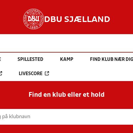
DBU SJÆLLAND
E
SPILLESTED
KAMP
FIND KLUB NÆR DI
LIVESCORE
Find en klub eller et hold