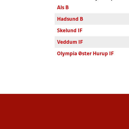
Als B
Hadsund B
Skelund IF
Veddum IF
Olympia Øster Hurup IF