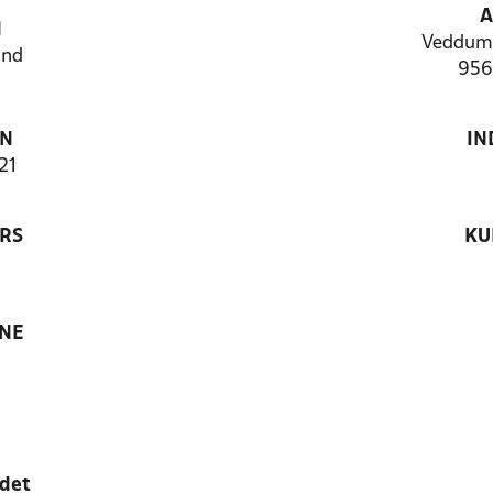
A
N
Veddum
and
956
ON
IN
21
RS
KU
ANE
edet