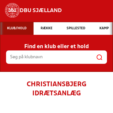
DBU SJÆLLAND
Hvad vil du søge efter?
KLUB/HOLD
RÆKKE
SPILLESTED
KAMP
INDHOLD OG NYHEDER
Find en klub eller et hold
STILLINGER, RESULTATER, KLUBBER OG
HOLD
CHRISTIANSBJERG
IDRÆTSANLÆG