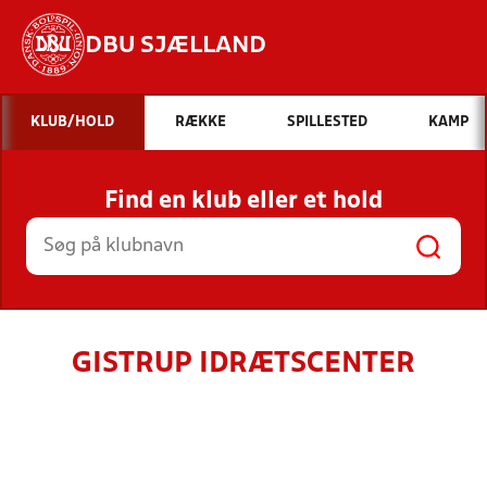
DBU SJÆLLAND
Hvad vil du søge efter?
KLUB/HOLD
RÆKKE
SPILLESTED
KAMP
INDHOLD OG NYHEDER
Find en klub eller et hold
STILLINGER, RESULTATER, KLUBBER OG
HOLD
GISTRUP IDRÆTSCENTER