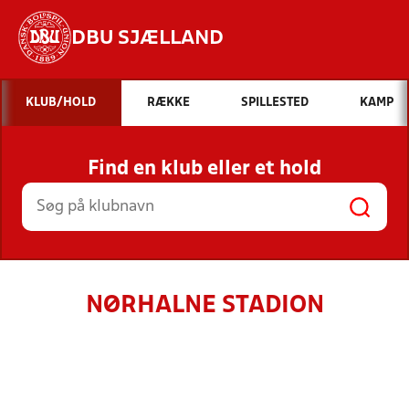
DBU SJÆLLAND
Hvad vil du søge efter?
KLUB/HOLD
RÆKKE
SPILLESTED
KAMP
INDHOLD OG NYHEDER
Find en klub eller et hold
STILLINGER, RESULTATER, KLUBBER OG
HOLD
NØRHALNE STADION