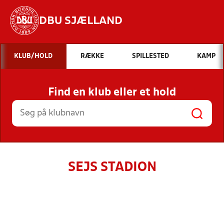
DBU SJÆLLAND
Hvad vil du søge efter?
KLUB/HOLD
RÆKKE
SPILLESTED
KAMP
INDHOLD OG NYHEDER
Find en klub eller et hold
STILLINGER, RESULTATER, KLUBBER OG
HOLD
SEJS STADION