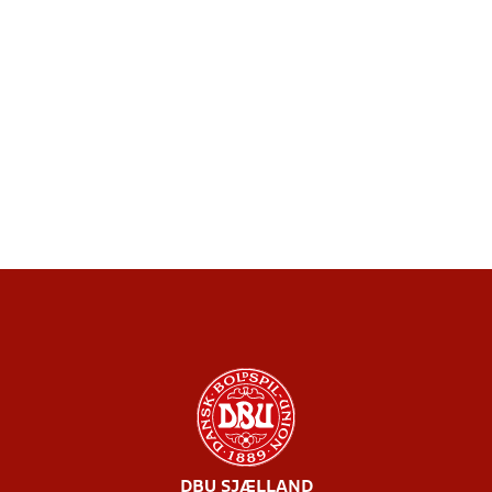
DBU SJÆLLAND