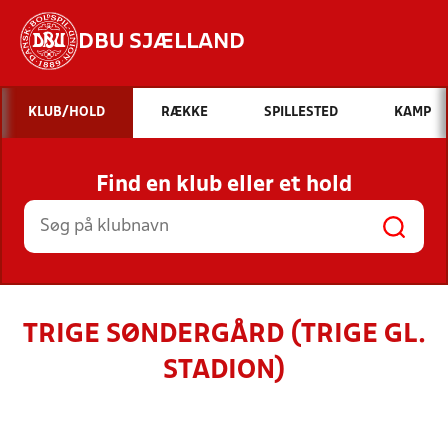
DBU SJÆLLAND
Hvad vil du søge efter?
KLUB/HOLD
RÆKKE
SPILLESTED
KAMP
INDHOLD OG NYHEDER
Find en klub eller et hold
STILLINGER, RESULTATER, KLUBBER OG
HOLD
TRIGE SØNDERGÅRD (TRIGE GL.
STADION)