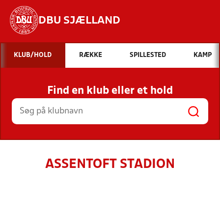
DBU SJÆLLAND
Hvad vil du søge efter?
KLUB/HOLD
RÆKKE
SPILLESTED
KAMP
INDHOLD OG NYHEDER
Find en klub eller et hold
STILLINGER, RESULTATER, KLUBBER OG
HOLD
ASSENTOFT STADION