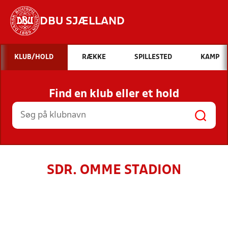
DBU SJÆLLAND
Hvad vil du søge efter?
KLUB/HOLD
RÆKKE
SPILLESTED
KAMP
INDHOLD OG NYHEDER
Find en klub eller et hold
STILLINGER, RESULTATER, KLUBBER OG
HOLD
SDR. OMME STADION