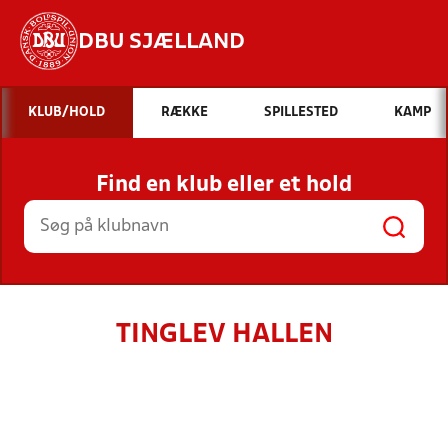
DBU SJÆLLAND
Hvad vil du søge efter?
KLUB/HOLD
RÆKKE
SPILLESTED
KAMP
INDHOLD OG NYHEDER
Find en klub eller et hold
STILLINGER, RESULTATER, KLUBBER OG
HOLD
TINGLEV HALLEN