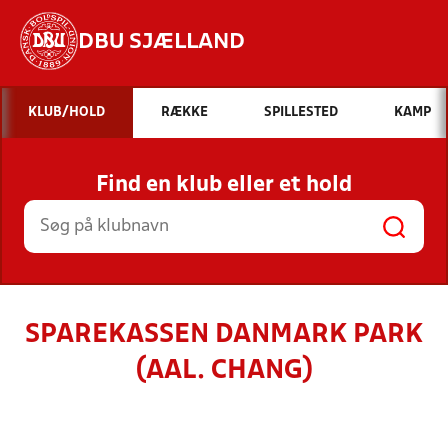
DBU SJÆLLAND
Hvad vil du søge efter?
KLUB/HOLD
RÆKKE
SPILLESTED
KAMP
INDHOLD OG NYHEDER
Find en klub eller et hold
STILLINGER, RESULTATER, KLUBBER OG
HOLD
SPAREKASSEN DANMARK PARK
(AAL. CHANG)