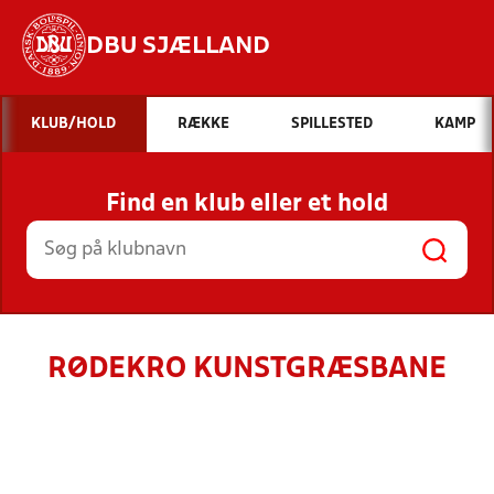
DBU SJÆLLAND
Hvad vil du søge efter?
KLUB/HOLD
RÆKKE
SPILLESTED
KAMP
INDHOLD OG NYHEDER
Find en klub eller et hold
STILLINGER, RESULTATER, KLUBBER OG
HOLD
RØDEKRO KUNSTGRÆSBANE