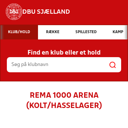
DBU SJÆLLAND
Hvad vil du søge efter?
KLUB/HOLD
RÆKKE
SPILLESTED
KAMP
INDHOLD OG NYHEDER
Find en klub eller et hold
STILLINGER, RESULTATER, KLUBBER OG
HOLD
REMA 1000 ARENA
(KOLT/HASSELAGER)