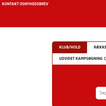
KONTAKT OS
NYHEDSBREV
KLUB/HOLD
RÆKK
UDVIDET KAMPSØGNING