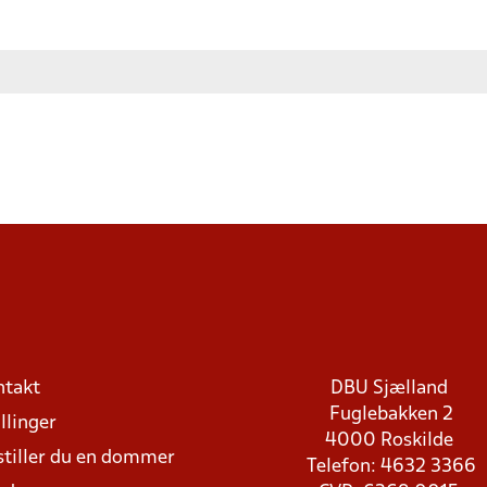
ntakt
DBU Sjælland
Fuglebakken 2
llinger
4000 Roskilde
stiller du en dommer
Telefon: 4632 3366