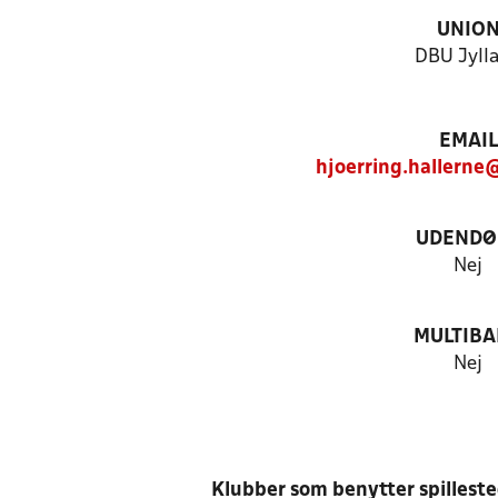
UNIO
DBU Jyll
EMAIL
hjoerring.hallerne
UDENDØ
Nej
MULTIB
Nej
Klubber som benytter spillest