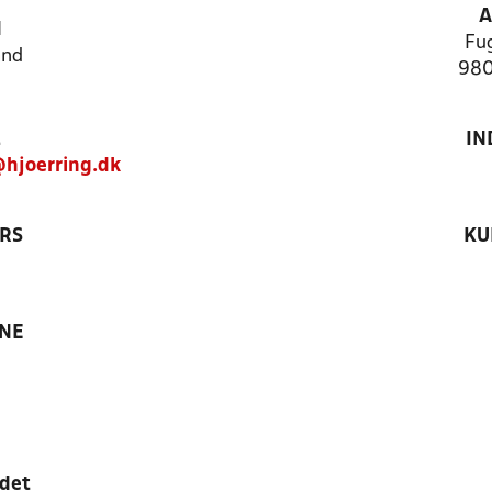
A
N
Fug
and
980
IN
@hjoerring.dk
RS
KU
ANE
edet