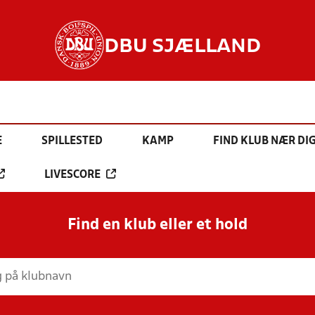
DBU SJÆLLAND
E
SPILLESTED
KAMP
FIND KLUB NÆR DI
LIVESCORE
Find en klub eller et hold