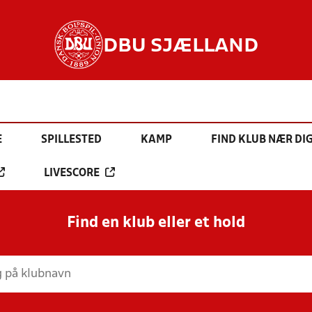
DBU SJÆLLAND
E
SPILLESTED
KAMP
FIND KLUB NÆR DI
LIVESCORE
Find en klub eller et hold