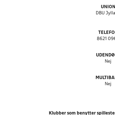
UNIO
DBU Jyll
TELEF
8621 09
UDENDØ
Nej
MULTIB
Nej
Klubber som benytter spillest