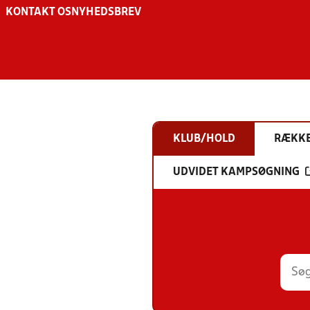
KONTAKT OS
NYHEDSBREV
KLUB/HOLD
RÆKK
UDVIDET KAMPSØGNING