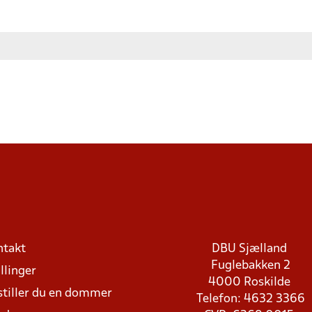
ntakt
DBU Sjælland
Fuglebakken 2
llinger
4000 Roskilde
stiller du en dommer
Telefon: 4632 3366