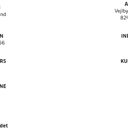
A
N
Vejlby
and
824
ON
IN
66
RS
KU
ANE
edet