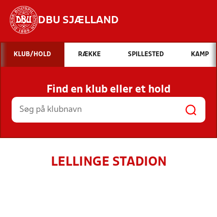
DBU SJÆLLAND
Hvad vil du søge efter?
KLUB/HOLD
RÆKKE
SPILLESTED
KAMP
INDHOLD OG NYHEDER
Find en klub eller et hold
STILLINGER, RESULTATER, KLUBBER OG
HOLD
LELLINGE STADION