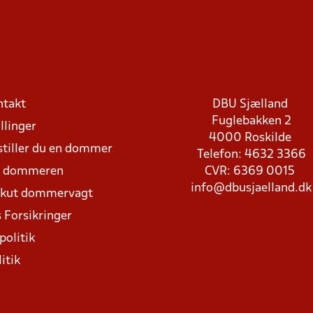
ntakt
DBU Sjælland
Fuglebakken 2
llinger
4000 Roskilde
stiller du en dommer
Telefon: 4632 3366
d dommeren
CVR: 6369 0015
info@dbusjaelland.dk
Akut dommervagt
 Forsikringer
politik
itik