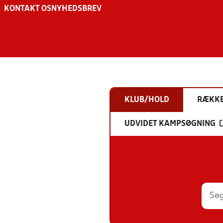
KONTAKT OS
NYHEDSBREV
KLUB/HOLD
RÆKK
UDVIDET KAMPSØGNING