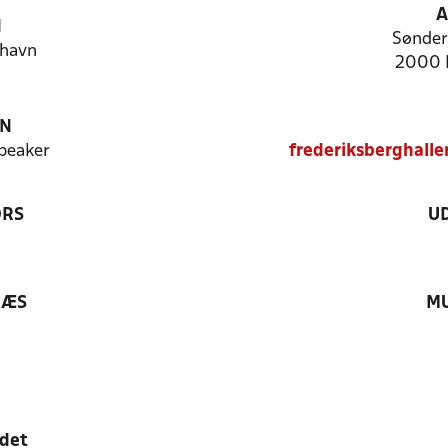
A
N
Sønderj
havn
2000 
ON
peaker
frederiksberghall
ØRS
U
RÆS
MU
edet