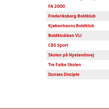
FA 2000
Frederiksberg Boldklub
Kjøbenhavns Boldklub
Boldklubben VLI
CBS Sport
Skolen på Nyelandsvej
Tre Falke Skolen
Dunses Disciple