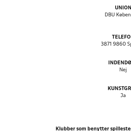
UNIO
DBU Køben
TELEF
3871 9860 S
INDEND
Nej
KUNSTG
Ja
Klubber som benytter spillest