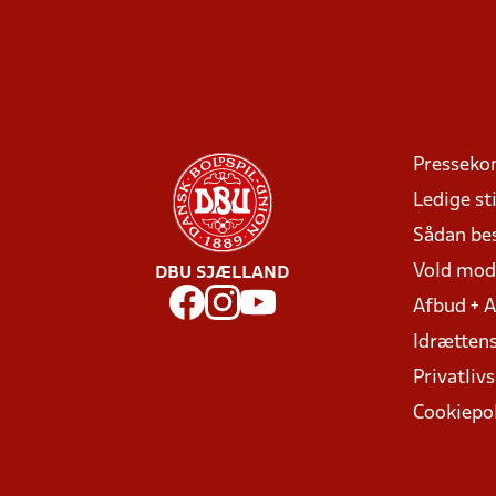
Presseko
Ledige sti
Sådan be
Vold mo
DBU SJÆLLAND
Afbud + 
Idrættens
Privatlivs
Cookiepol