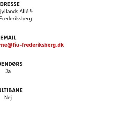
DRESSE
yllands Allé 4
Frederiksberg
EMAIL
erne@fiu-frederiksberg.dk
DENDØRS
Ja
LTIBANE
Nej