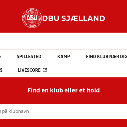
DBU SJÆLLAND
E
SPILLESTED
KAMP
FIND KLUB NÆR DI
LIVESCORE
Find en klub eller et hold