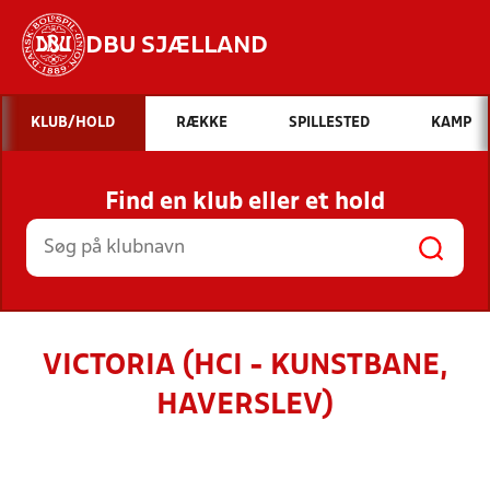
DBU SJÆLLAND
Hvad vil du søge efter?
KLUB/HOLD
RÆKKE
SPILLESTED
KAMP
INDHOLD OG NYHEDER
Find en klub eller et hold
STILLINGER, RESULTATER, KLUBBER OG
HOLD
VICTORIA (HCI - KUNSTBANE,
HAVERSLEV)