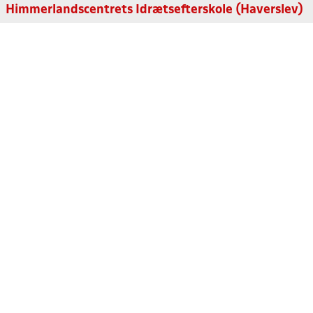
Himmerlandscentrets Idrætsefterskole (Haverslev)