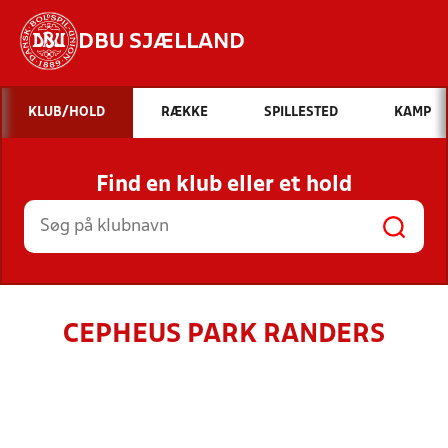
DBU SJÆLLAND
Hvad vil du søge efter?
KLUB/HOLD
RÆKKE
SPILLESTED
KAMP
INDHOLD OG NYHEDER
Find en klub eller et hold
STILLINGER, RESULTATER, KLUBBER OG
HOLD
CEPHEUS PARK RANDERS