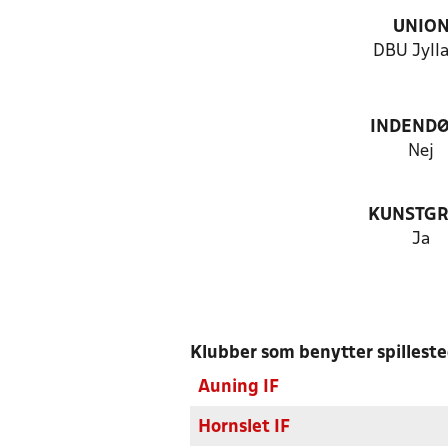
UNIO
DBU Jyll
INDEND
Nej
KUNSTG
Ja
Klubber som benytter spillest
Auning IF
Hornslet IF