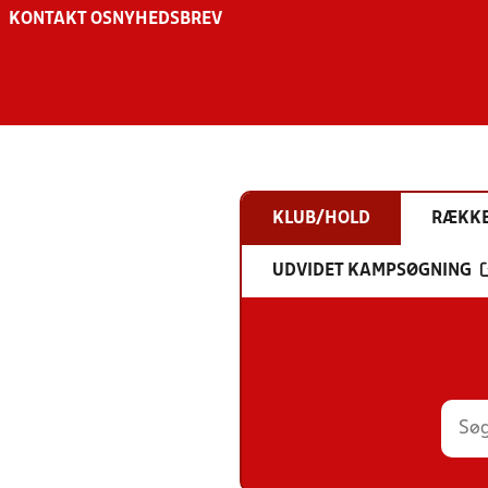
KONTAKT OS
NYHEDSBREV
KLUB/HOLD
RÆKK
UDVIDET KAMPSØGNING