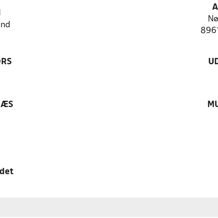
A
N
Nø
and
8961
ØRS
U
RÆS
MU
edet