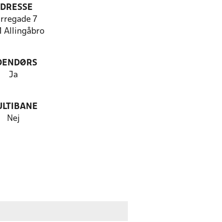
DRESSE
rregade 7
 Allingåbro
DENDØRS
Ja
LTIBANE
Nej