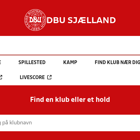
DBU SJÆLLAND
E
SPILLESTED
KAMP
FIND KLUB NÆR DI
LIVESCORE
Find en klub eller et hold