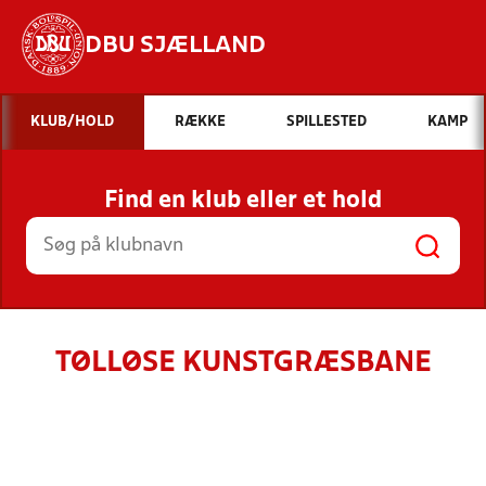
DBU SJÆLLAND
Hvad vil du søge efter?
KLUB/HOLD
RÆKKE
SPILLESTED
KAMP
INDHOLD OG NYHEDER
Find en klub eller et hold
STILLINGER, RESULTATER, KLUBBER OG
HOLD
TØLLØSE KUNSTGRÆSBANE