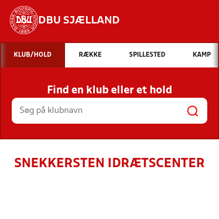
DBU SJÆLLAND
Hvad vil du søge efter?
KLUB/HOLD
RÆKKE
SPILLESTED
KAMP
INDHOLD OG NYHEDER
Find en klub eller et hold
STILLINGER, RESULTATER, KLUBBER OG
HOLD
SNEKKERSTEN IDRÆTSCENTER