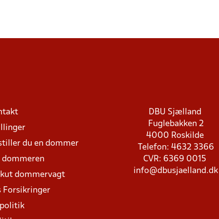
ntakt
DBU Sjælland
Fuglebakken 2
llinger
4000 Roskilde
stiller du en dommer
Telefon: 4632 3366
d dommeren
CVR: 6369 0015
info@dbusjaelland.dk
Akut dommervagt
 Forsikringer
politik