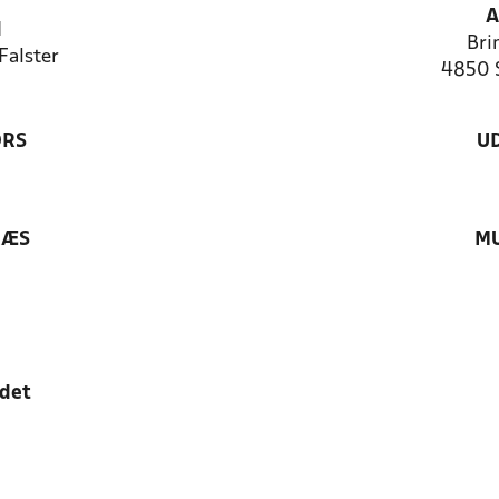
A
N
Bri
Falster
4850 
ØRS
U
RÆS
MU
edet