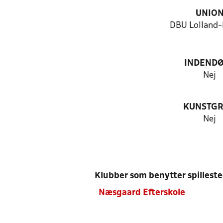
UNIO
DBU Lolland-
INDEND
Nej
KUNSTG
Nej
Klubber som benytter spillest
Næsgaard Efterskole