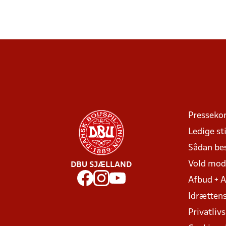
Presseko
Ledige sti
Sådan be
Vold mo
DBU SJÆLLAND
Afbud + 
Idrættens
Privatlivs