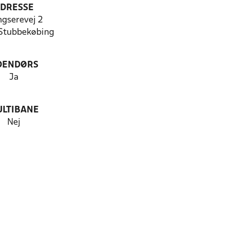
DRESSE
ngserevej 2
Stubbekøbing
DENDØRS
Ja
LTIBANE
Nej