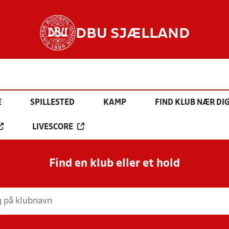
DBU SJÆLLAND
E
SPILLESTED
KAMP
FIND KLUB NÆR DI
LIVESCORE
Find en klub eller et hold